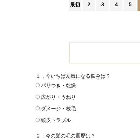
最初
2
3
4
5
１．今いちばん気になる悩みは？
パサつき・乾燥
広がり・うねり
ダメージ・枝毛
頭皮トラブル
２．今の髪の毛の履歴は？