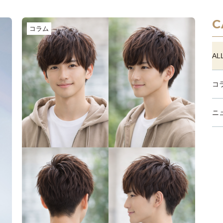
C
コラム
AL
コ
ニ