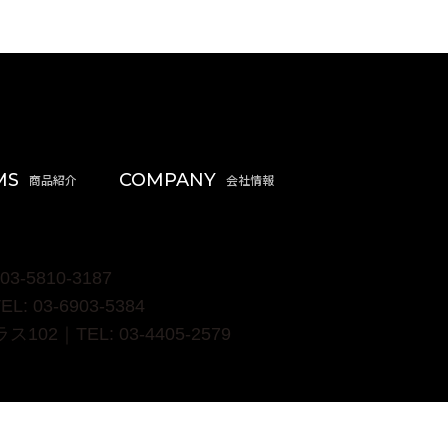
MS
COMPANY
5810-3187
03-6903-5384
2｜TEL: 03-4405-2579