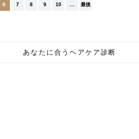
6
7
8
9
10
…
最後
あなたに合うヘアケア診断