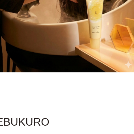
。
KEBUKURO