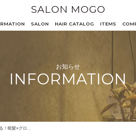
SALON MOGO
ORMATION
SALON
HAIR CATALOG
ITEMS
COM
お知らせ
INFORMATION
る！暗髪×グロ…